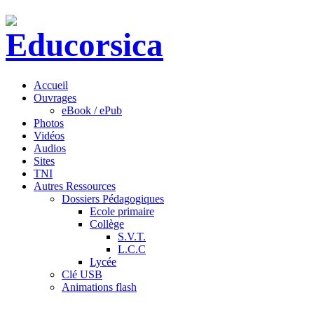
Accueil
Ouvrages
eBook / ePub
Photos
Vidéos
Audios
Sites
TNI
Autres Ressources
Dossiers Pédagogiques
Ecole primaire
Collège
S.V.T.
L.C.C
Lycée
Clé USB
Animations flash