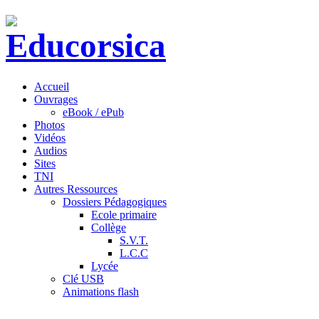
Accueil
Ouvrages
eBook / ePub
Photos
Vidéos
Audios
Sites
TNI
Autres Ressources
Dossiers Pédagogiques
Ecole primaire
Collège
S.V.T.
L.C.C
Lycée
Clé USB
Animations flash