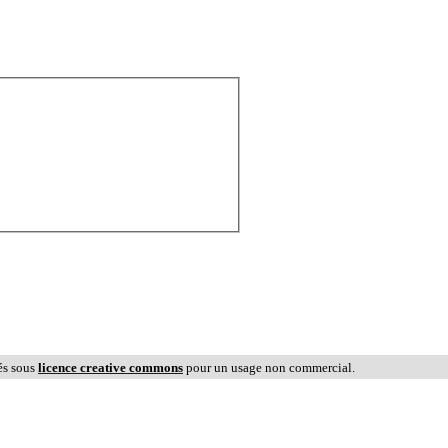
és sous
licence creative commons
pour un usage non commercial.