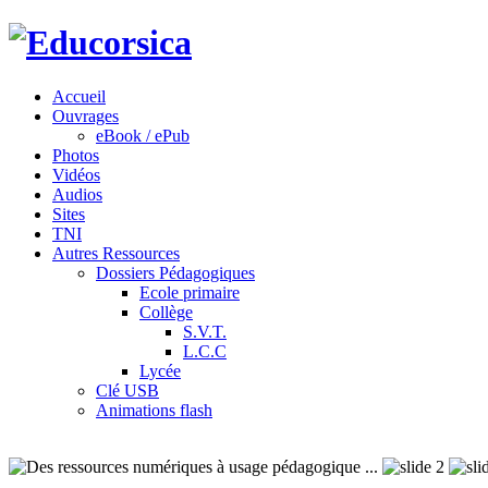
Accueil
Ouvrages
eBook / ePub
Photos
Vidéos
Audios
Sites
TNI
Autres Ressources
Dossiers Pédagogiques
Ecole primaire
Collège
S.V.T.
L.C.C
Lycée
Clé USB
Animations flash