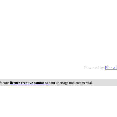
Powered by
Phoca
és sous
licence creative commons
pour un usage non commercial.