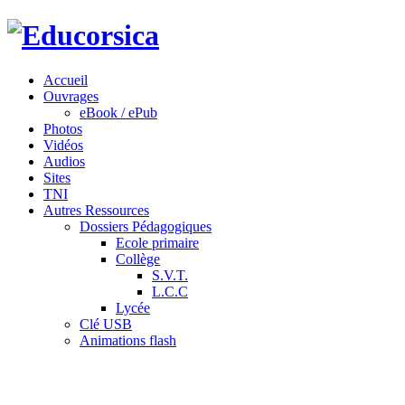
Accueil
Ouvrages
eBook / ePub
Photos
Vidéos
Audios
Sites
TNI
Autres Ressources
Dossiers Pédagogiques
Ecole primaire
Collège
S.V.T.
L.C.C
Lycée
Clé USB
Animations flash