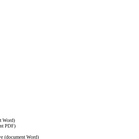
nt Word)
ent PDF)
tive (document Word)