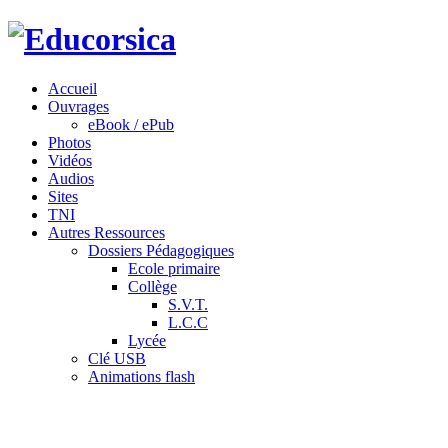
Accueil
Ouvrages
eBook / ePub
Photos
Vidéos
Audios
Sites
TNI
Autres Ressources
Dossiers Pédagogiques
Ecole primaire
Collège
S.V.T.
L.C.C
Lycée
Clé USB
Animations flash