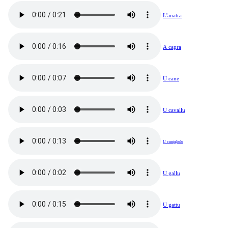
L'anatra
A capra
U cane
U cavallu
U cunigliulu
U gallu
U gattu