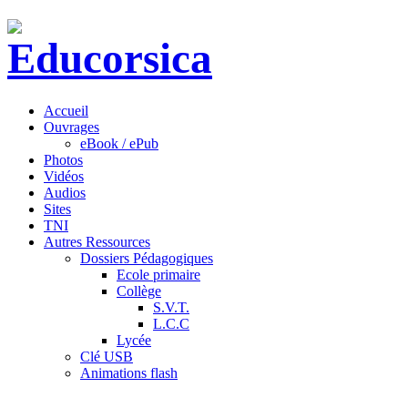
Accueil
Ouvrages
eBook / ePub
Photos
Vidéos
Audios
Sites
TNI
Autres Ressources
Dossiers Pédagogiques
Ecole primaire
Collège
S.V.T.
L.C.C
Lycée
Clé USB
Animations flash