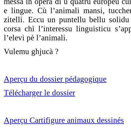
messa in opera di u
qua
t
ru
e
uropeu
cu
e
lingue.
Cù
l’animali
mansi,
tucch
zitelli.
Eccu
un
puntellu
bellu
solidu
corsa
chì
l’
interessu
linguisticu
s’
app
l’elevi
pè
l’animali
.
Vulemu
ghjucà
?
Aperçu du dossier pédagogique
Télécharger le dossier
Aperçu Cartifigure animaux dessinés