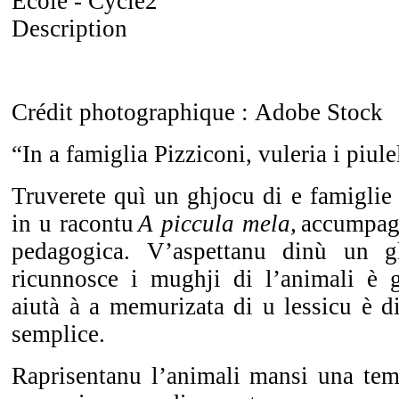
Ecole - Cycle2
Description
Crédit photographique : Adobe Stock
“In a famiglia Pizziconi,
v
uleria
i
piule
Truverete
quì
un
ghjocu
di e famiglie
in u
racontu
A
piccula
mela,
accumpag
pedagogica. V’
aspetta
nu
dinù
un
g
ricunnosce
i
mughji
di
l’animali
è
aiut
à
à
a
memurizata
di u
lessicu
è di
semplice
.
Raprisentanu
l’animali
mansi una tema