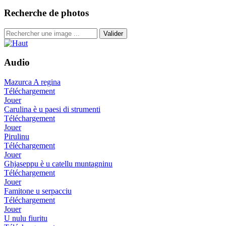
Recherche de photos
Valider
Audio
Mazurca A regina
Téléchargement
Jouer
Carulina è u paesi di strumenti
Téléchargement
Jouer
Pirulinu
Téléchargement
Jouer
Ghjaseppu è u catellu muntagninu
Téléchargement
Jouer
Famitone u serpacciu
Téléchargement
Jouer
U nulu fiuritu