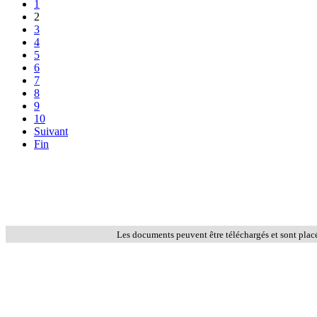
1
2
3
4
5
6
7
8
9
10
Suivant
Fin
Les documents peuvent être téléchargés et sont plac