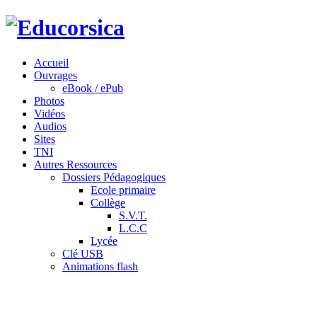
Accueil
Ouvrages
eBook / ePub
Photos
Vidéos
Audios
Sites
TNI
Autres Ressources
Dossiers Pédagogiques
Ecole primaire
Collège
S.V.T.
L.C.C
Lycée
Clé USB
Animations flash