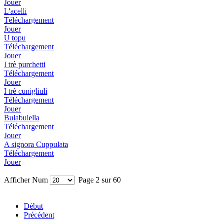
Jouer
L'acelli
Téléchargement
Jouer
U topu
Téléchargement
Jouer
I trè purchetti
Téléchargement
Jouer
I trè cunigliuli
Téléchargement
Jouer
Bulabulella
Téléchargement
Jouer
A signora Cuppulata
Téléchargement
Jouer
Afficher Num
Page 2 sur 60
Début
Précédent