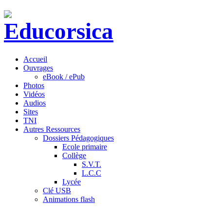
Accueil
Ouvrages
eBook / ePub
Photos
Vidéos
Audios
Sites
TNI
Autres Ressources
Dossiers Pédagogiques
Ecole primaire
Collège
S.V.T.
L.C.C
Lycée
Clé USB
Animations flash