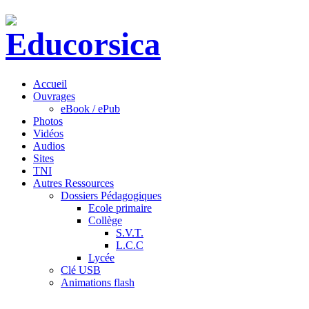
Accueil
Ouvrages
eBook / ePub
Photos
Vidéos
Audios
Sites
TNI
Autres Ressources
Dossiers Pédagogiques
Ecole primaire
Collège
S.V.T.
L.C.C
Lycée
Clé USB
Animations flash