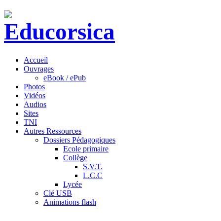
Accueil
Ouvrages
eBook / ePub
Photos
Vidéos
Audios
Sites
TNI
Autres Ressources
Dossiers Pédagogiques
Ecole primaire
Collège
S.V.T.
L.C.C
Lycée
Clé USB
Animations flash