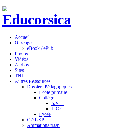
Accueil
Ouvrages
eBook / ePub
Photos
Vidéos
Audios
Sites
TNI
Autres Ressources
Dossiers Pédagogiques
Ecole primaire
Collège
S.V.T.
L.C.C
Lycée
Clé USB
Animations flash