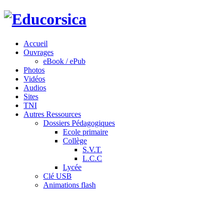
Accueil
Ouvrages
eBook / ePub
Photos
Vidéos
Audios
Sites
TNI
Autres Ressources
Dossiers Pédagogiques
Ecole primaire
Collège
S.V.T.
L.C.C
Lycée
Clé USB
Animations flash