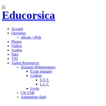
Accueil
Ouvrages
eBook / ePub
Photos
Vidéos
Audios
Sites
TNI
Autres Ressources
Dossiers Pédagogiques
Ecole primaire
Collège
S.V.T.
L.C.C
Lycée
Clé USB
Animations flash