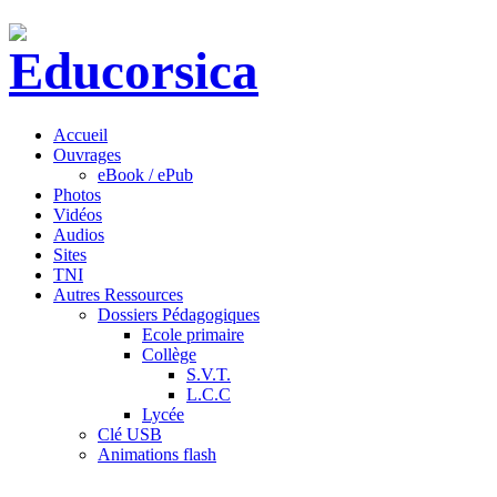
Accueil
Ouvrages
eBook / ePub
Photos
Vidéos
Audios
Sites
TNI
Autres Ressources
Dossiers Pédagogiques
Ecole primaire
Collège
S.V.T.
L.C.C
Lycée
Clé USB
Animations flash