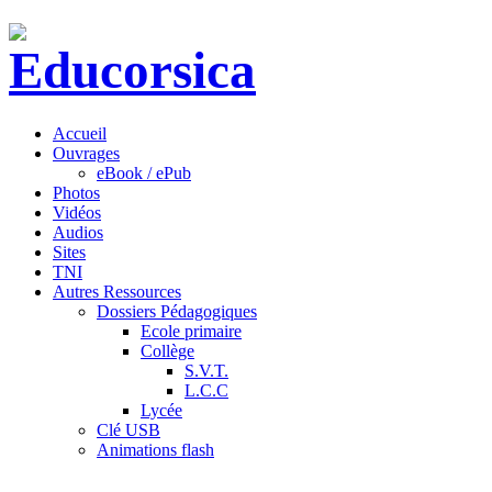
Accueil
Ouvrages
eBook / ePub
Photos
Vidéos
Audios
Sites
TNI
Autres Ressources
Dossiers Pédagogiques
Ecole primaire
Collège
S.V.T.
L.C.C
Lycée
Clé USB
Animations flash