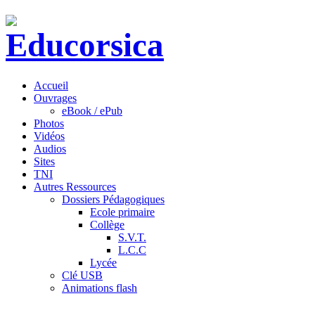
Accueil
Ouvrages
eBook / ePub
Photos
Vidéos
Audios
Sites
TNI
Autres Ressources
Dossiers Pédagogiques
Ecole primaire
Collège
S.V.T.
L.C.C
Lycée
Clé USB
Animations flash