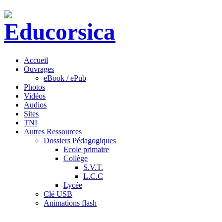
Accueil
Ouvrages
eBook / ePub
Photos
Vidéos
Audios
Sites
TNI
Autres Ressources
Dossiers Pédagogiques
Ecole primaire
Collège
S.V.T.
L.C.C
Lycée
Clé USB
Animations flash